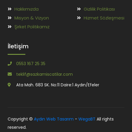
Hakkımızda
Gizlilik Politikası
Misyon & Vizyon
Hizmet Sözleşmesi
Şirket Politikamız
İletişim
0553 167 25 35
teklif@sazkamiscatilar.com
Ata Mah. 683 SK. No:11 Daire:1 Aydın/Efeler
Copyright ©
Aydın Web Tasarım
-
WegaBT
All rights
reserved.