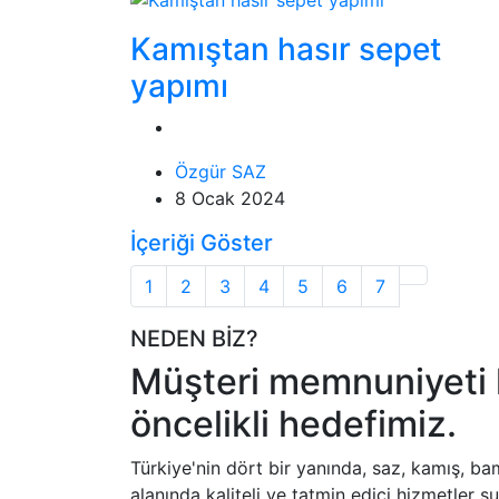
Kamıştan hasır sepet
yapımı
Özgür SAZ
8 Ocak 2024
İçeriği Göster
1
2
3
4
5
6
7
NEDEN BİZ?
Müşteri memnuniyeti 
öncelikli hedefimiz.
Türkiye'nin dört bir yanında, saz, kamış, b
alanında kaliteli ve tatmin edici hizmetler 