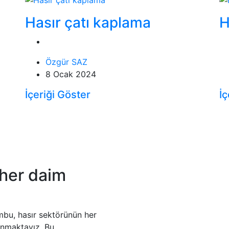
Hasır çatı kaplama
H
Özgür SAZ
8 Ocak 2024
İçeriği Göster
İç
her daim
ambu, hasır sektörünün her
sunmaktayız. Bu