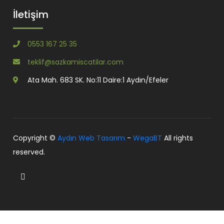
İletişim
0553 167 25 35
teklif@sazkamiscatilar.com
Ata Mah. 683 SK. No:11 Daire:1 Aydın/Efeler
Copyright ©
Aydın Web Tasarım
-
WegaBT
All rights
reserved.