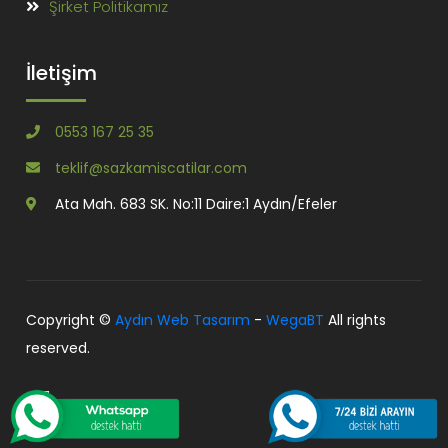
Şirket Politikamız
İletişim
0553 167 25 35
teklif@sazkamiscatilar.com
Ata Mah. 683 SK. No:11 Daire:1 Aydın/Efeler
Copyright ©
Aydın Web Tasarım
-
WegaBT
All rights
reserved.